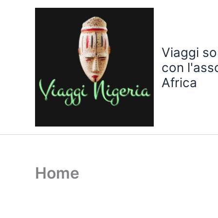
Vai
al
contenuto
Viaggi sol
con l'ass
Africa
Home